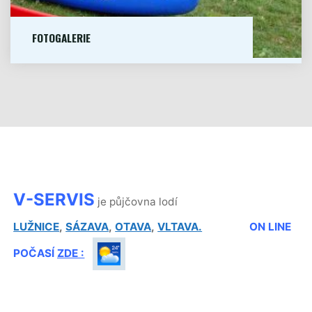
FOTOGALERIE
JEDETE NA VODU? POŘÁDÁTE ŠKOLNÍ...
VÍCE
"FOTOGALERIE"
V-SERVIS
je
půjčovna lodí
LUŽNICE
,
SÁZAVA
,
OTAVA
,
VLTAVA.
ON LINE
POČASÍ
ZDE :