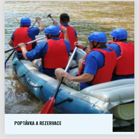
VÍCE
"VYBAVENÍ"
Poptávka
a
rezervace
POPTÁVKA A REZERVACE
NEZÁVAZNOU POPTÁVKU MŮŽETE UČINIT