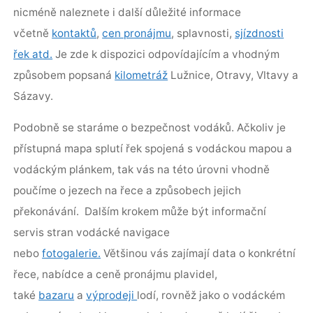
nicméně naleznete i další důležité informace
včetně
kontaktů
,
cen pronájmu
, splavnosti,
sjízdnosti
řek atd.
Je zde k dispozici odpovídajícím a vhodným
způsobem popsaná
kilometráž
Lužnice, Otravy, Vltavy a
Sázavy.
Podobně se staráme o bezpečnost vodáků. Ačkoliv je
přístupná mapa splutí řek spojená s vodáckou mapou a
vodáckým plánkem, tak vás na této úrovni vhodně
poučíme o jezech na řece a způsobech jejich
překonávání. Dalším krokem může být informační
servis stran vodácké navigace
nebo
fotogalerie.
Většinou vás zajímají data o konkrétní
řece, nabídce a ceně pronájmu plavidel,
také
bazaru
a
výprodeji
lodí, rovněž jako o vodáckém