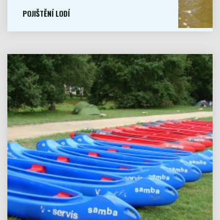
POJIŠTĚNÍ LODÍ
NAŠE PŮJČOVNA NABÍZÍ MOŽNOST
PŘIPOJIŠTĚNÍ...
Fotogalerie
VÍCE
"POJIŠTĚNÍ
LODÍ"