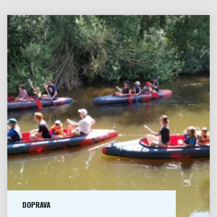
TĚMITO...
Doprava
VÍCE
"POPTÁVKA
A
REZERVACE"
DOPRAVA