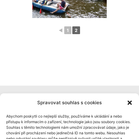
◄
1
2
Powered by
Roseta
&
WordPress
.
Spravovat souhlas s cookies
www stránky: Kali.cz
Abychom poskytli co nejlepší služby, používáme k ukládání a nebo
přístupu k informacím o zařízení, technologie jako jsou soubory cookies.
Souhlas s těmito technologiemi nám umožní zpracovávat údaje, jako je
chování při procházení nebo jedinečná ID na tomto webu. Nesouhlas
Back
nebo odvolání souhlasu může nepříznivě ovlivnit určité vlastnosti a