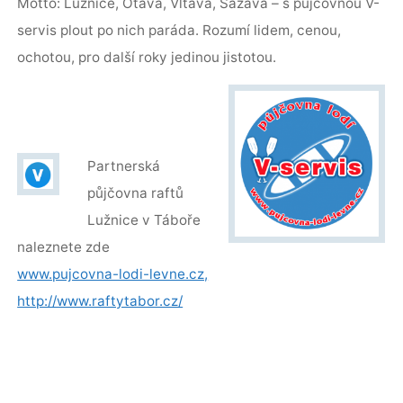
Motto: Lužnice, Otava, Vltava, Sázava – s půjčovnou V-
servis plout po nich paráda. Rozumí lidem, cenou,
ochotou, pro další roky jedinou jistotou.
Partnerská
půjčovna raftů
Lužnice v Táboře
naleznete zde
www.pujcovna-lodi-levne.cz,
http://www.raftytabor.cz/