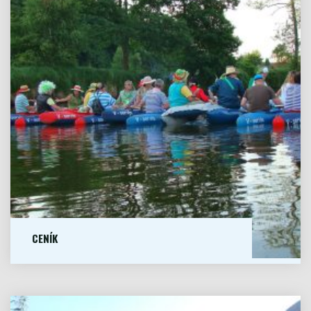
NAŠÍ
PŮJČOVNĚ
LODÍ"
CENÍK
CENÍK PŮJČOVNÉHO CENA JE UVEDENA...
VÍCE
"CENÍK"
Vybavení