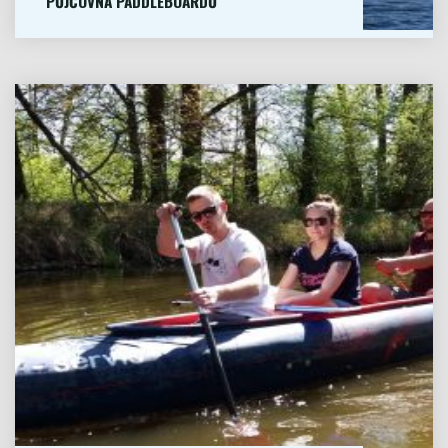
PŮJČOVNA PADDLEBOARDŮ
PŮJČOVNA LODÍ TÁBOR NABÍZÍ K...
VÍCE
"PŮJČOVNA
Pojištění
PADDLEBOARDŮ"
lodí