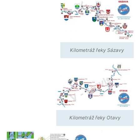
Kilometráž řeky Sázavy
Kilometráž řeky Otavy