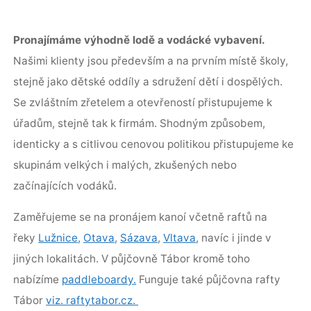
Pronajímáme výhodně lodě a vodácké vybavení.
Našimi klienty jsou především a na prvním místě školy,
stejně jako dětské oddíly a sdružení dětí i dospělých.
Se zvláštním zřetelem a otevřeností přistupujeme k
úřadům, stejně tak k firmám. Shodným způsobem,
identicky a s citlivou cenovou politikou přistupujeme ke
skupinám velkých i malých, zkušených nebo
začínajících vodáků.
Zaměřujeme se na pronájem kanoí včetně raftů na
řeky
Lužnice
,
Otava
,
Sázava
,
Vltava
, navíc i jinde v
jiných lokalitách. V půjčovně Tábor kromě toho
nabízíme
paddleboardy.
Funguje také půjčovna rafty
Tábor
viz. raftytabor.cz.