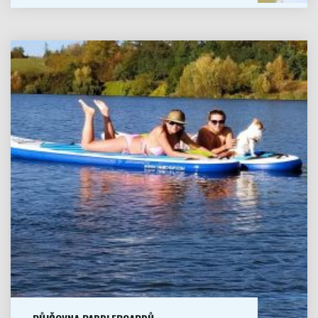
CENA ZA DOPRAVU SE ODVÍJÍ...
VÍCE
"DOPRAVA"
Půjčovna
Paddleboardů